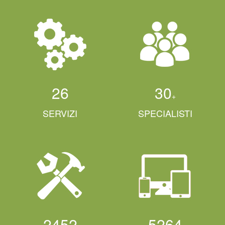
26
30
+
SERVIZI
SPECIALISTI
2452
5264