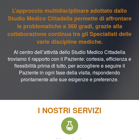
L’approccio multidisciplinare adottato dallo
Studio Medico Cittadella permette di affrontare
le problematiche a 360 gradi, grazie alla
collaborazione continua tra gli Specialisti delle
varie discipline mediche.
Al centro dell’attività dello Studio Medico Cittadella
troviamo il rapporto con il Paziente: cortesia, efficienza e
flessibilità prima di tutto, per accogliere e seguire il
Paziente in ogni fase della visita, rispondendo
prontamente alle sue esigenze e preferenze.
I NOSTRI SERVIZI