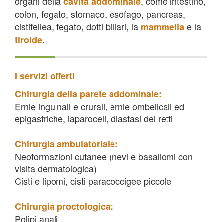
organi della
, come intestino,
cavità addominale
colon, fegato, stomaco, esofago, pancreas,
cistifellea, fegato, dotti biliari, la
e la
mammella
.
tiroide
I servizi offerti
Chirurgia della parete addominale:
Ernie inguinali e crurali, ernie ombelicali ed
epigastriche, laparoceli, diastasi dei retti
Chirurgia ambulatoriale:
Neoformazioni cutanee (nevi e basaliomi con
visita dermatologica)
Cisti e lipomi, cisti paracoccigee piccole
Chirurgia proctologica:
Polipi anali