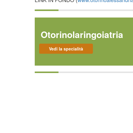
Otorinolaringoiatria
Vedi la specialità