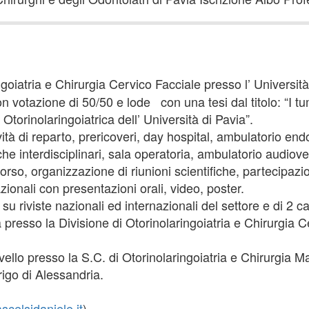
goiatria e Chirurgia Cervico Facciale presso l’ Università
on votazione di 50/50 e lode con una tesi dal titolo: “I tu
 Otorinolaringoiatrica dell’ Università di Pavia”.
ità di reparto, prericoveri, day hospital, ambulatorio endo
he interdisciplinari, sala operatoria, ambulatorio audiov
so, organizzazione di riunioni scientifiche, partecipazion
ionali con presentazioni orali, video, poster.
 riviste nazionali ed internazionali del settore e di 2 capit
resso la Divisione di Otorinolaringoiatria e Chirurgia Ce
vello presso la S.C. di Otorinolaringoiatria e Chirurgia 
igo di Alessandria.
celsidaniele.it
)