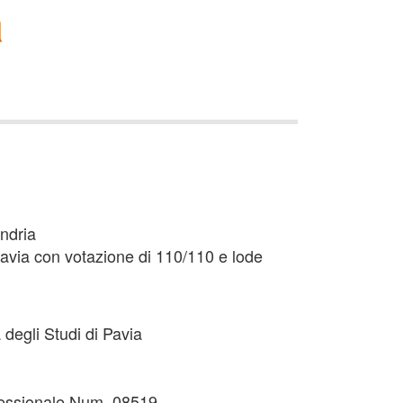
a
ndria
 Pavia con votazione di 110/110 e lode
 degli Studi di Pavia
rofessionale Num. 08519