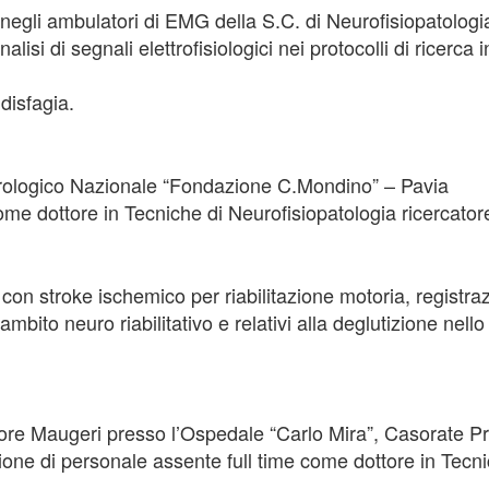
 negli ambulatori di EMG della S.C. di Neurofisiopatolog
isi di segnali elettrofisiologici nei protocolli di ricerca in
disfagia.
urologico Nazionale “Fondazione C.Mondino” – Pavia
ome dottore in Tecniche di Neurofisiopatologia ricercator
on stroke ischemico per riabilitazione motoria, registraz
in ambito neuro riabilitativo e relativi alla deglutizione ne
ore Maugeri presso l’Ospedale “Carlo Mira”, Casorate P
ione di personale assente full time come dottore in Tecni