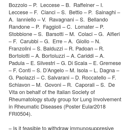
Bozzolo – P. Leccese – B. Raffeiner – I.
Leccese – F. Cianci – S. Bettio – P. Sainaghi –
A. Ianniello – V. Ravagnani – S. Bellando
Randone – P. Faggioli – C. Lomater – P.
Stobbione – S. Barsotti – M. Colaci – G. Alfieri
– F. Carubbi – G. Erre – A. Giollo – N.
Franzolini – S. Balduzzi – R. Padoan – R.
Bortolotti – A. Bortoluzzi – A. Cariddi – A.
Padula – E. Silvestri – G. Di Scala – E. Gremese
– F. Conti – S. D’Angelo – M. Isola – L. Dagna –
G. Paolazzi – C. Salvarani – D. Roccatello – F.
Schiavon – M. Govoni – R. Caporali – S. De
Vita on behalf of the Italian Society of
Rheumatology study group for Lung Involvement
in Rheumatic Diseases (Poster Eular2018
FRI0504).
– Is it feasible to withdraw immunosuppresive