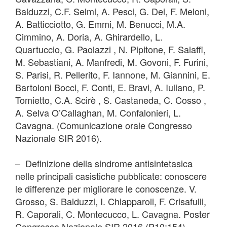
Balduzzi, C.F. Selmi, A. Pesci, G. Dei, F. Meloni,
A. Batticciotto, G. Emmi, M. Benucci, M.A.
Cimmino, A. Doria, A. Ghirardello, L.
Quartuccio, G. Paolazzi , N. Pipitone, F. Salaffi,
M. Sebastiani, A. Manfredi, M. Govoni, F. Furini,
S. Parisi, R. Pellerito, F. Iannone, M. Giannini, E.
Bartoloni Bocci, F. Conti, E. Bravi, A. Iuliano, P.
Tomietto, C.A. Scirè , S. Castaneda, C. Cosso ,
A. Selva O’Callaghan, M. Confalonieri, L.
Cavagna. (Comunicazione orale Congresso
Nazionale SIR 2016).
– Definizione della sindrome antisintetasica
nelle principali casistiche pubblicate: conoscere
le differenze per migliorare le conoscenze. V.
Grosso, S. Balduzzi, I. Chiapparoli, F. Crisafulli,
R. Caporali, C. Montecucco, L. Cavagna. Poster
Congresso Nazionale SIR 2016 (P10:154)