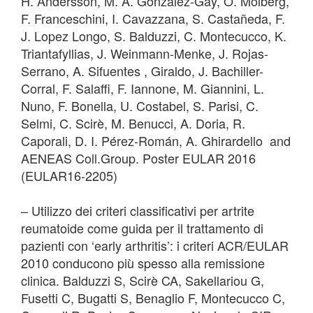
H. Andersson, M. A. González-Gay, O. Molberg,
F. Franceschini, I. Cavazzana, S. Castañeda, F.
J. Lopez Longo, S. Balduzzi, C. Montecucco, K.
Triantafyllias, J. Weinmann-Menke, J. Rojas-
Serrano, A. Sifuentes , Giraldo, J. Bachiller-
Corral, F. Salaffi, F. Iannone, M. Giannini, L.
Nuno, F. Bonella, U. Costabel, S. Parisi, C.
Selmi, C. Scirè, M. Benucci, A. Doria, R.
Caporali, D. I. Pérez-Román, A. Ghirardello and
AENEAS Coll.Group. Poster EULAR 2016
(EULAR16-2205)
– Utilizzo dei criteri classificativi per artrite
reumatoide come guida per il trattamento di
pazienti con ‘early arthritis’: i criteri ACR/EULAR
2010 conducono più spesso alla remissione
clinica. Balduzzi S, Scirè CA, Sakellariou G,
Fusetti C, Bugatti S, Benaglio F, Montecucco C,