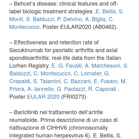
– Behcet’s disease: clinical features and off-
label biologic treatment strategies .
E. Bellis, S.
Monti, S. Balduzzi, P. Delvino, A. Biglia, C.
Montecucco
. Poster EULAR2020 (AB0462).
– Effectiveness and retention rate of
Secukinumab for psoriatic arthritis and axial
spondiloarthritis: real-life data from the Italian
Lorhen Registry.
E. G. Favalli, A. Marchesoni, S.
Balduzzi, C. Montecucco, C. Lomater, G.
Crepaldi, S. Talamini, C. Bazzani, E. Fusaro, M.
Priora, A. Iannello, G. Paolazzi, R. Caporali
.
Poster
EULAR 2020
(FRI0273)
– Baricitinib nel trattamento dell’artrite
reumatoide. Prima descrizione di un caso di
riattivazione di CIHHV6 (chromosomally
integrated human herpesvirus-6). E. Bellis, S.